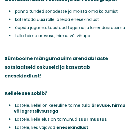
panna tunded sõnadesse ja mõista oma käitumist
katsetada uusi rolle ja leida enesekindlust
õppida jagama, koostööd tegema ja lahendusi otsima
tulla toime ärevuse, hirmu või vihaga
Sümboolne mängumaailm arendab laste
sotsiaalseid oskuseid ja kasvatab
enesekindlust!
Kellele see sobib?
Lastele, kellel on keeruline toime tulla
ärevuse, hirmu
või agressiivsusega
Lastele, kelle elus on toimunud
suur muutus
Lastele, kes vajavad
enesekindlust