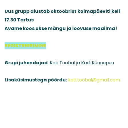
Uus grupp alustab oktoobrist kolmapäeviti kell
17.30 Tartus
Avame koos ukse mängu ja loovuse maailma!
REGISTREERIMINE
Grupi juhendajad
: Kati Toobal ja Kadi Künnapuu
Lisaküsimustega pöördu:
kati.toobal@gmail.com