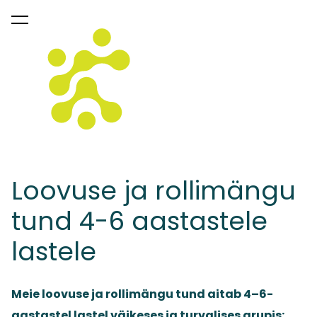
lisati ostukorvi.
Vaata ostukorvi
Loovuse ja rollimängu
tund 4-6 aastastele
lastele
Meie loovuse ja rollimängu tund aitab 4–6-
aastastel lastel väikeses ja turvalises grupis: