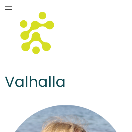
lisati ostukorvi.
Vaata ostukorvi
Valhalla