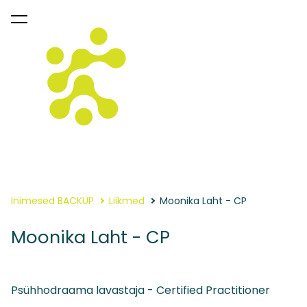
lisati ostukorvi.
Vaata ostukorvi
Inimesed BACKUP
Liikmed
Moonika Laht - CP
Moonika Laht - CP
Psühhodraama lavastaja - Certified Practitioner