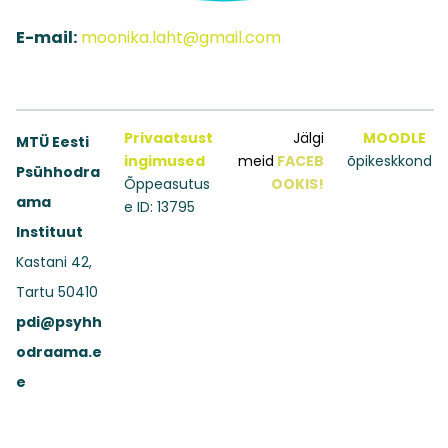
E-mail:
moonika.laht@gmail.com
Privaatsust
Jälgi
MOODLE
MTÜ Eesti
ingimused
meid
FACEB
õpikeskkond
Psühhodra
Õppeasutus
OOKIS!
ama
e ID: 13795
Instituut
Kastani 42,
Tartu 50410
pdi@psyhh
odraama.e
e