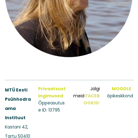
Privaatsust
Jälgi
MOODLE
MTÜ Eesti
ingimused
meid
FACEB
õpikeskkond
Psühhodra
Õppeasutus
OOKIS!
ama
e ID: 13795
Instituut
Kastani 42,
Tartu 50410