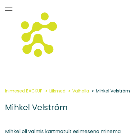
lisati ostukorvi.
Vaata ostukorvi
Inimesed BACKUP
Liikmed
Valhalla
Mihkel Velström
Mihkel Velström
Mihkel oli valmis kartmatult esimesena minema