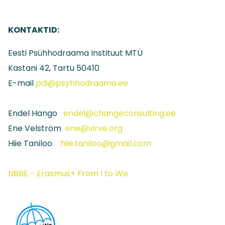
KONTAKTID:
Eesti Psühhodraama Instituut MTÜ
Kastani 42, Tartu 50410
E-mail
pdi@psyhhodraama.ee
Endel Hango
endel@changeconsulting.ee
Ene Velström
ene@virve.org
Hiie Taniloo
hiie.taniloo@gmail.com
NBBE - Erasmus+ From I to We