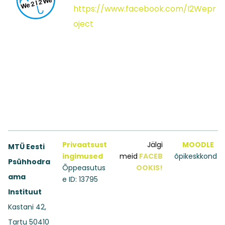
https://www.facebook.com/I2Wepr
oject
Privaatsust
Jälgi
MOODLE
MTÜ Eesti
ingimused
meid
FACEB
õpikeskkond
Psühhodra
Õppeasutus
OOKIS!
ama
e ID: 13795
Instituut
Kastani 42,
Tartu 50410