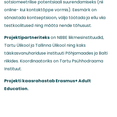
sotsiomeetrilise potentsiaali suurendamiseks (nii
online- kui kontaktõppe vormis). Eesmärk on
sõnastada kontseptsioon, välja töötada ja ellu viia
testkoolitused ning mõõta nende tõhusust.
Projektipartneriteks
on NBBE liikmesinstituudid,
Tartu Ülikool ja Tallinna Ülikool ning kaks
täiskasvanuhariduse instituuti Põhjamaades ja Balti
riikides. Koordinaatoriks on Tartu Psühhodraama
Instituut.
Projekti kaasrahastab Erasmus+ Adult
Education.