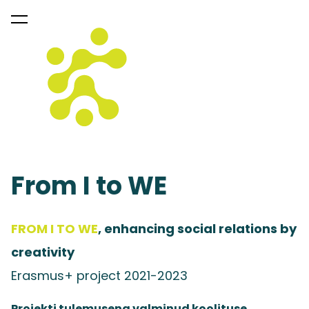
lisati ostukorvi.
Vaata ostukorvi
From I to WE
FROM I TO WE
, enhancing social relations by
creativity
Erasmus+ project 2021-2023
Projekti tulemusena valminud koolituse