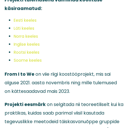
käsiraamatud:
Eesti keeles
Läti keeles
Norra keeles
Inglise keeles
Rootsi keeles
Soome keeles
From I to We
on viie riigi koostööprojekt, mis sai
alguse 2021. aasta novembris ning mille tulemused
on kättesaadavad mais 2023.
Projekti eesmärk
on selgitada nii teoreetiliselt kui ka
praktikas, kuidas saab parimal viisil kasutada
tegevuslikke meetodeid täiskasvanuõppe gruppide