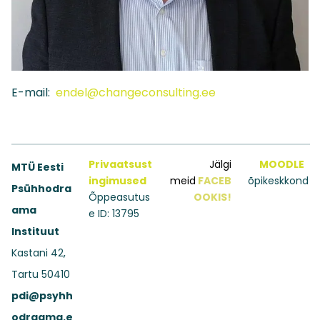
E-mail:
endel@changeconsulting.ee
Privaatsust
Jälgi
MOODLE
MTÜ Eesti
ingimused
meid
FACEB
õpikeskkond
Psühhodra
Õppeasutus
OOKIS!
ama
e ID: 13795
Instituut
Kastani 42,
Tartu 50410
pdi@psyhh
odraama.e