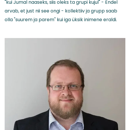
"kui Jumal naaseks, siis oleks ta grupi kujul" - Endel
arvab, et just nii see ongi - kollektiiv ja grupp saab
olla "suurem ja parem" kui iga üksik inimene eraldi.