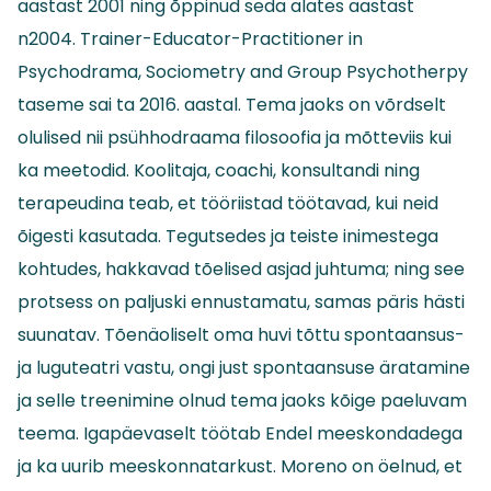
aastast 2001 ning õppinud seda alates aastast
n2004. Trainer-Educator-Practitioner in
Psychodrama, Sociometry and Group Psychotherpy
taseme sai ta 2016. aastal. Tema jaoks on võrdselt
olulised nii psühhodraama filosoofia ja mõtteviis kui
ka meetodid. Koolitaja, coachi, konsultandi ning
terapeudina teab, et tööriistad töötavad, kui neid
õigesti kasutada. Tegutsedes ja teiste inimestega
kohtudes, hakkavad tõelised asjad juhtuma; ning see
protsess on paljuski ennustamatu, samas päris hästi
suunatav. Tõenäoliselt oma huvi tõttu spontaansus-
ja luguteatri vastu, ongi just spontaansuse äratamine
ja selle treenimine olnud tema jaoks kõige paeluvam
teema. Igapäevaselt töötab Endel meeskondadega
ja ka uurib meeskonnatarkust. Moreno on öelnud, et