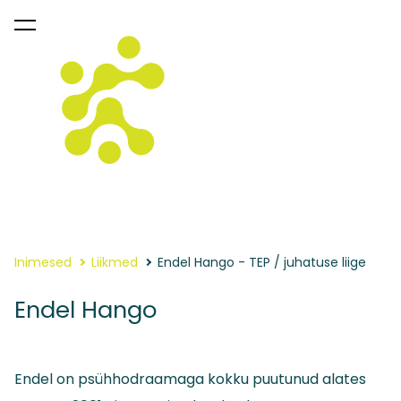
lisati ostukorvi.
Vaata ostukorvi
Inimesed
Liikmed
Endel Hango - TEP / juhatuse liige
Endel Hango
Endel on psühhodraamaga kokku puutunud alates