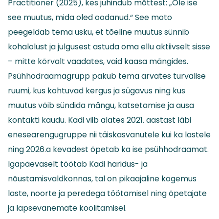
Practitioner (2025), kes juhindub mõttest: „Ole ise
see muutus, mida oled oodanud.“ See moto
peegeldab tema usku, et tõeline muutus sünnib
kohalolust ja julgusest astuda oma ellu aktiivselt sisse
– mitte kõrvalt vaadates, vaid kaasa mängides.
Psühhodraamagrupp pakub tema arvates turvalise
ruumi, kus kohtuvad kergus ja sügavus ning kus
muutus võib sündida mängu, katsetamise ja ausa
kontakti kaudu. Kadi viib alates 2021. aastast läbi
enesearengugruppe nii täiskasvanutele kui ka lastele
ning 2026.a kevadest õpetab ka ise psühhodraamat.
Igapäevaselt töötab Kadi haridus- ja
nõustamisvaldkonnas, tal on pikaajaline kogemus
laste, noorte ja peredega töötamisel ning õpetajate
ja lapsevanemate koolitamisel.