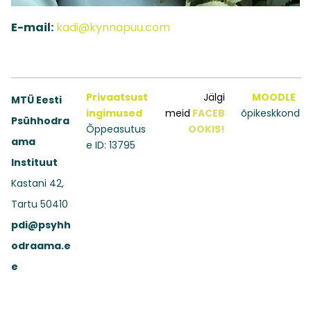
E-mail:
kadi@kynnapuu.com
Privaatsust
Jälgi
MOODLE
MTÜ Eesti
ingimused
meid
FACEB
õpikeskkond
Psühhodra
Õppeasutus
OOKIS!
ama
e ID: 13795
Instituut
Kastani 42,
Tartu 50410
pdi@psyhh
odraama.e
e