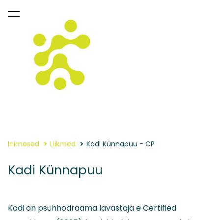
lisati ostukorvi.
Vaata ostukorvi
Inimesed
Liikmed
Kadi Künnapuu - CP
Kadi Künnapuu
Kadi on psühhodraama lavastaja e Certified