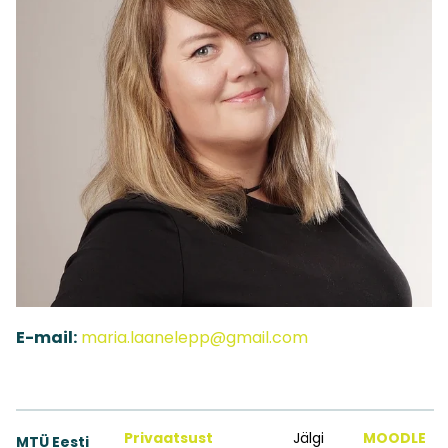
E-mail:
maria.laanelepp@gmail.com
Privaatsust
Jälgi
MOODLE
MTÜ Eesti