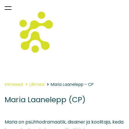
lisati ostukorvi.
Vaata ostukorvi
Inimesed
Liikmed
Maria Laanelepp - CP
Maria Laanelepp (CP)
Maria on psühhodramaatik, disainer ja koolitaja, keda