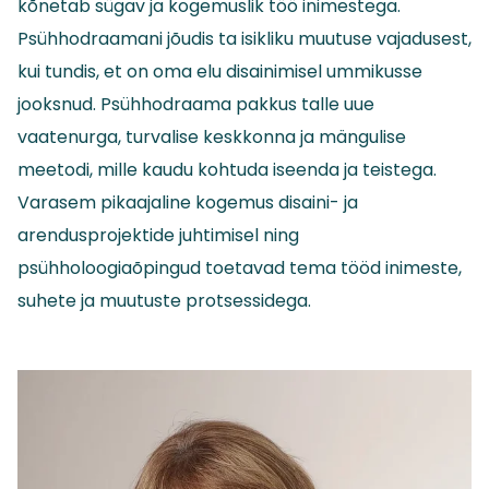
kõnetab sügav ja kogemuslik töö inimestega.
Psühhodraamani jõudis ta isikliku muutuse vajadusest,
kui tundis, et on oma elu disainimisel ummikusse
jooksnud. Psühhodraama pakkus talle uue
vaatenurga, turvalise keskkonna ja mängulise
meetodi, mille kaudu kohtuda iseenda ja teistega.
Varasem pikaajaline kogemus disaini- ja
arendusprojektide juhtimisel ning
psühholoogiaõpingud toetavad tema tööd inimeste,
suhete ja muutuste protsessidega.