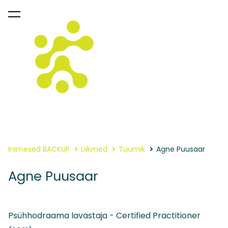
lisati ostukorvi.
Vaata ostukorvi
Inimesed BACKUP
Liikmed
Tuumik
Agne Puusaar
Agne Puusaar
Psühhodraama lavastaja - Certified Practitioner