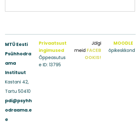
Privaatsust
Jälgi
MOODLE
MTÜ Eesti
ingimused
meid
FACEB
õpikeskkond
Psühhodra
Õppeasutus
OOKIS!
ama
e ID: 13795
Instituut
Kastani 42,
Tartu 50410
pdi@psyhh
odraama.e
e