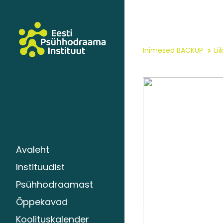
Inimesed BACKUP
Li
Avaleht
Instituudist
Psühhodraamast
Õppekavad
Koolituskalender