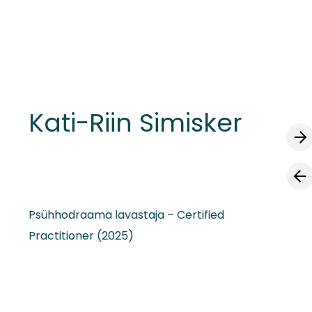
lisati ostukorvi.
Vaata ostukorvi
Kati-Riin Simisker
Psühhodraama lavastaja – Certified
Practitioner (2025)